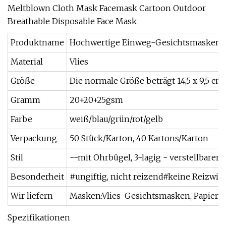
Produktname
Hochwertige Einweg-Gesichtsmasken au
Material
Vlies
Größe
Die normale Größe beträgt 14,5 x 9,5 cm
Gramm
20+20+25gsm
Farbe
weiß/blau/grün/rot/gelb
Verpackung
50 Stück/Karton, 40 Kartons/Karton
Stil
--mit Ohrbügel, 3-lagig - verstellbare
Besonderheit
#ungiftig, nicht reizend#keine Reizwir
Wir liefern
Masken:Vlies-Gesichtsmasken, Papier-G
Spezifikationen